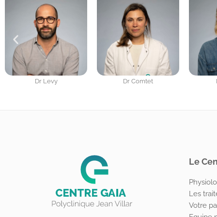
Dr Comtet
Dr Maurin
D
Le Cen
Physiolo
Les trai
Votre pa
Equipe 